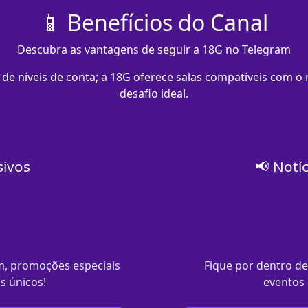
📱 Benefícios do Canal
Descubra as vantagens de seguir a 18G no Telegram
de níveis de conta; a 18G oferece salas compatíveis com o n
desafio ideal.
sivos
📢 Notí
m, promoções especiais
Fique por dentro d
s únicos!
eventos