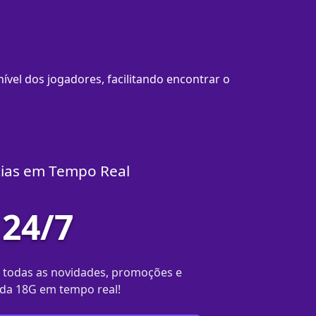
ível dos jogadores, facilitando encontrar o
cias em Tempo Real
24/7
e todas as novidades, promoções e
 da 18G em tempo real!