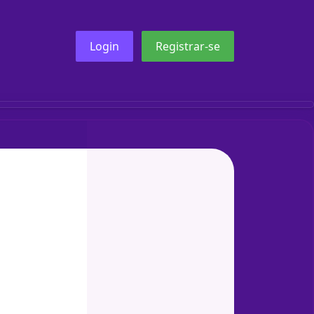
Login
Registrar-se