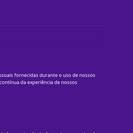
ssoais fornecidas durante o uso de nossos
 contínua da experiência de nossos