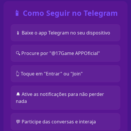
📱 Como Seguir no Telegram
📱 Baixe o app Telegram no seu dispositivo
🔍 Procure por "@17Game APPOficial"
👆 Toque em "Entrar" ou "Join"
🔔 Ative as notificações para não perder
nada
💬 Participe das conversas e interaja