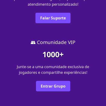
atendimento personalizado!
Falar Suporte
👥 Comunidade VIP
1000+
Junte-se a uma comunidade exclusiva de
jogadores e compartilhe experiências!
Entrar Grupo