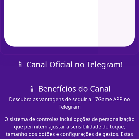
📱 Canal Oficial no Telegram!
📱 Benefícios do Canal
Descubra as vantagens de seguir a 17Game APP no
Telegram
O sistema de controles inclui opções de personalização
que permitem ajustar a sensibilidade do toque,
tamanho dos botões e configurações de gestos. Estas