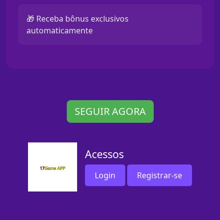
🎁 Receba bônus exclusivos
automaticamente
SEGUIR AGORA
Acessos
Login
Registrar-se