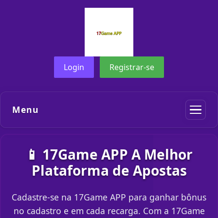
Login
Registrar-se
Menu
📱 17Game APP A Melhor
Plataforma de Apostas
Cadastre-se na 17Game APP para ganhar bônus
no cadastro e em cada recarga. Com a 17Game