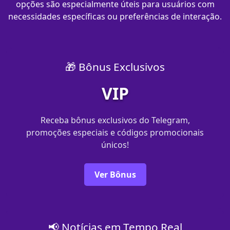
opções são especialmente úteis para usuários com
necessidades específicas ou preferências de interação.
🎁 Bônus Exclusivos
VIP
Receba bônus exclusivos do Telegram,
promoções especiais e códigos promocionais
únicos!
Ver Bônus
📢 Notícias em Tempo Real