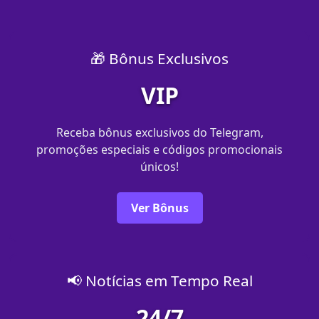
🎁 Bônus Exclusivos
VIP
Receba bônus exclusivos do Telegram,
promoções especiais e códigos promocionais
únicos!
Ver Bônus
📢 Notícias em Tempo Real
24/7