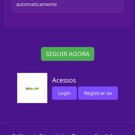
automaticamente
SEGUIR AGORA
Acessos
Login
Registrar-se