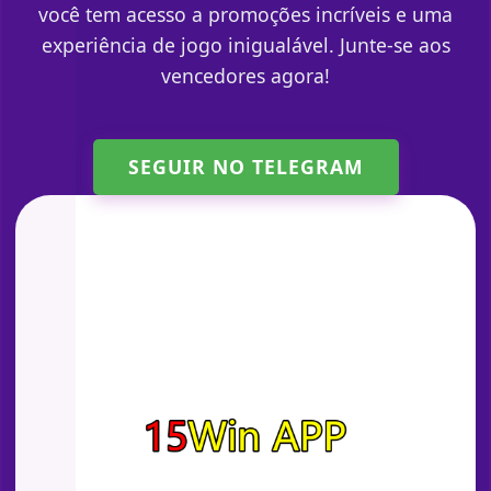
você tem acesso a promoções incríveis e uma
experiência de jogo inigualável. Junte-se aos
vencedores agora!
SEGUIR NO TELEGRAM