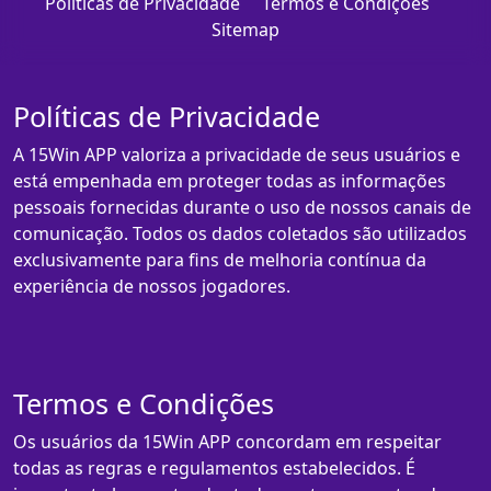
Políticas de Privacidade
Termos e Condições
Sitemap
Políticas de Privacidade
A 15Win APP valoriza a privacidade de seus usuários e
está empenhada em proteger todas as informações
pessoais fornecidas durante o uso de nossos canais de
comunicação. Todos os dados coletados são utilizados
exclusivamente para fins de melhoria contínua da
experiência de nossos jogadores.
Termos e Condições
Os usuários da 15Win APP concordam em respeitar
todas as regras e regulamentos estabelecidos. É