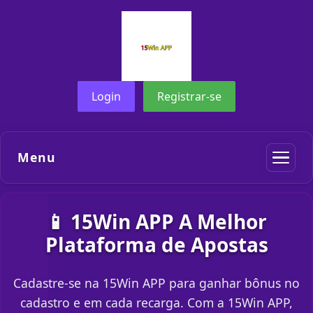
Login
Registrar-se
Menu
📱 15Win APP A Melhor
Plataforma de Apostas
Cadastre-se na 15Win APP para ganhar bônus no
cadastro e em cada recarga. Com a 15Win APP,