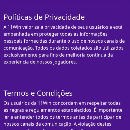
Políticas de Privacidade
A 11Win valoriza a privacidade de seus usuários e está
empenhada em proteger todas as informações
pessoais fornecidas durante o uso de nossos canais de
comunicação. Todos os dados coletados são utilizados
exclusivamente para fins de melhoria contínua da
experiência de nossos jogadores.
Termos e Condições
Os usuários da 11Win concordam em respeitar todas
as regras e regulamentos estabelecidos. É importante
ler e entender todos os termos antes de participar de
nossos canais de comunicação. A violação destes