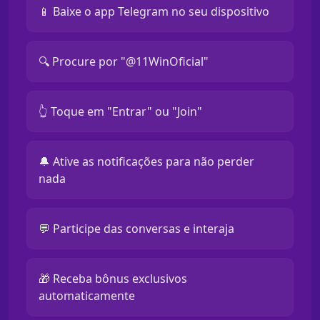
📱 Baixe o app Telegram no seu dispositivo
🔍 Procure por "@11WinOficial"
👆 Toque em "Entrar" ou "Join"
🔔 Ative as notificações para não perder
nada
💬 Participe das conversas e interaja
🎁 Receba bônus exclusivos
automaticamente