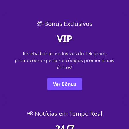
🎁 Bônus Exclusivos
VIP
Receba bônus exclusivos do Telegram,
promoções especiais e códigos promocionais
únicos!
Ver Bônus
📢 Notícias em Tempo Real
24/7