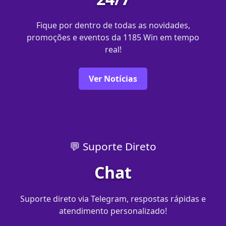
Fique por dentro de todas as novidades,
promoções e eventos da 1185 Win em tempo
real!
Ver Notícias
💬 Suporte Direto
Chat
Suporte direto via Telegram, respostas rápidas e
atendimento personalizado!