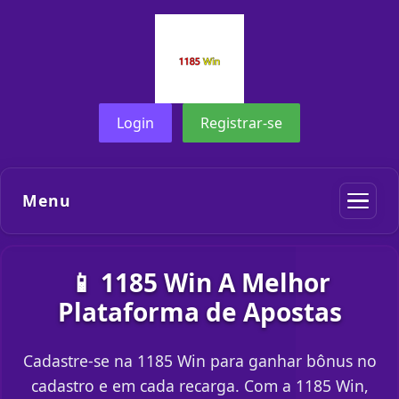
Login
Registrar-se
Menu
📱 1185 Win A Melhor
Plataforma de Apostas
Cadastre-se na 1185 Win para ganhar bônus no
cadastro e em cada recarga. Com a 1185 Win,