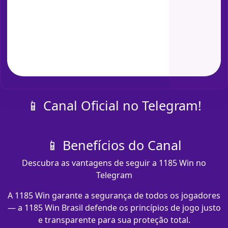
📱 Canal Oficial no Telegram!
📱 Benefícios do Canal
Descubra as vantagens de seguir a 1185 Win no
Telegram
A 1185 Win garante a segurança de todos os jogadores
— a 1185 Win Brasil defende os princípios de jogo justo
e transparente para sua proteção total.