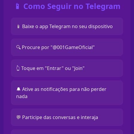
📱 Como Seguir no Telegram
📱 Baixe o app Telegram no seu dispositivo
🔍 Procure por "@001GameOficial"
👆 Toque em "Entrar" ou "Join"
🔔 Ative as notificações para não perder
nada
💬 Participe das conversas e interaja