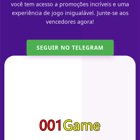
você tem acesso a promoções incríveis e uma
experiência de jogo inigualável. Junte-se aos
vencedores agora!
SEGUIR NO TELEGRAM